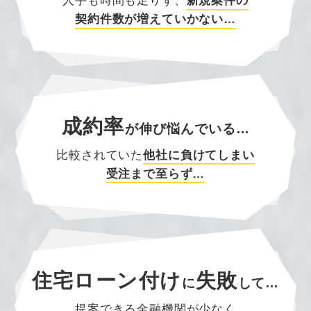
人手も時間も足りず、
新規案件の
契約件数が増えていかない…
成約率
が
伸び悩んでいる…
比較されていた
他社に負けてしまい
受注まで至らず…
住宅ローン付け
失敗
に
して…
提案できる金融機関が少なく