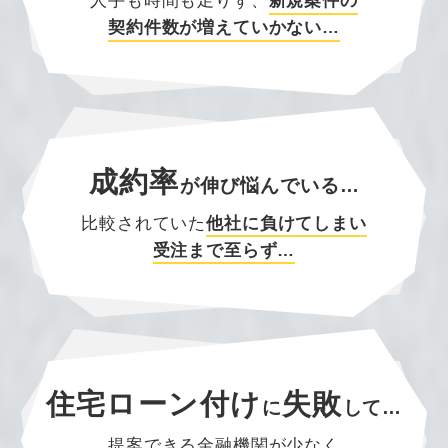
人手も時間も足りず、
新規案件の
契約件数が増えていかない…
成約率
が
伸び悩んでいる…
比較されていた
他社に負けてしまい
受注まで至らず…
住宅ローン付け
失敗
に
して…
提案できる金融機関が少なく