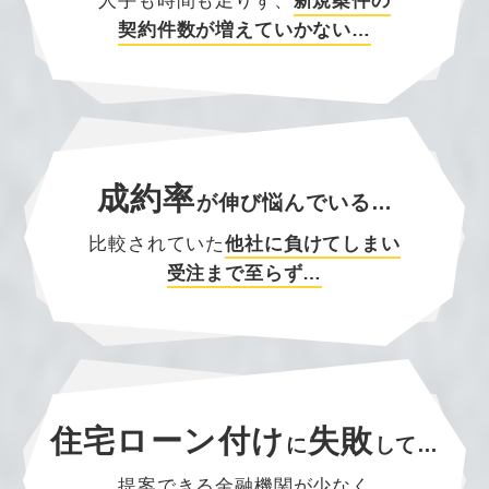
人手も時間も足りず、
新規案件の
契約件数が増えていかない…
成約率
が
伸び悩んでいる…
比較されていた
他社に負けてしまい
受注まで至らず…
住宅ローン付け
失敗
に
して…
提案できる金融機関が少なく