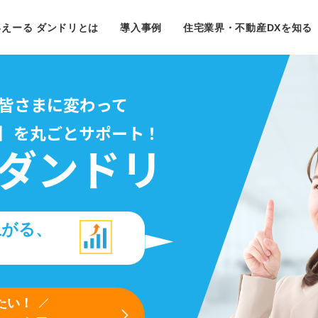
いえーる ダンドリとは
導入事例
住宅業界・不動産DXを知る
皆さまに変わって
］を丸ごとサポート！
 ダンドリ
上がる、
たい！