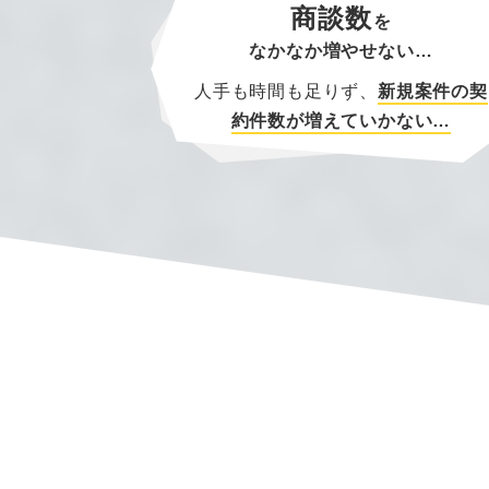
商談数
を
なかなか増やせない…
人手も時間も足りず、
新規案件の
契
約件数が増えていかない…