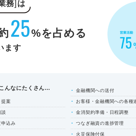
業務
は
25
約
%を占める
います
こんなにたくさん…
金融機関への送付
と提案
お客様・金融機関への各種
相談
金消契約準備・日程調整
査申込み
つなぎ融資の進捗管理
火災保険付保