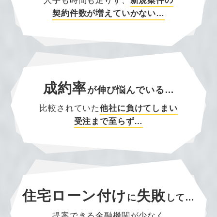
人手も時間も足りず、
新規案件の
契約件数が増えていかない…
成約率
が
伸び悩んでいる…
比較されていた
他社に負けてしまい
受注まで至らず…
住宅ローン付け
失敗
に
して…
提案できる金融機関が少なく