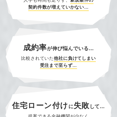
人手も時間も足りず、
新規案件の
契約件数が増えていかない…
成約率
が
伸び悩んでいる…
比較されていた
他社に負けてしまい
受注まで至らず…
住宅ローン付け
失敗
に
して…
提案できる金融機関が少なく