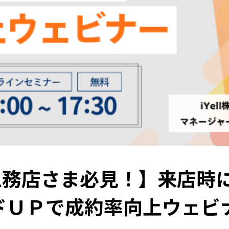
工務店さま必見！】来店時
ドＵＰで成約率向上ウェビ