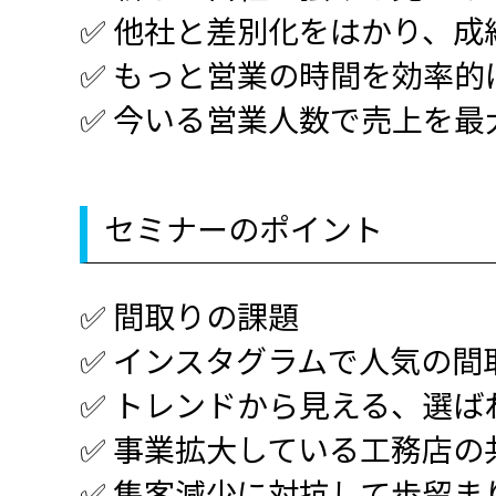
✅ 他社と差別化をはかり、成
✅ もっと営業の時間を効率的
✅ 今いる営業人数で売上を最
セミナーのポイント
✅ 間取りの課題
✅ インスタグラムで人気の間
✅ トレンドから見える、選ば
✅ 事業拡大している工務店の
✅ 集客減少に対抗して歩留ま